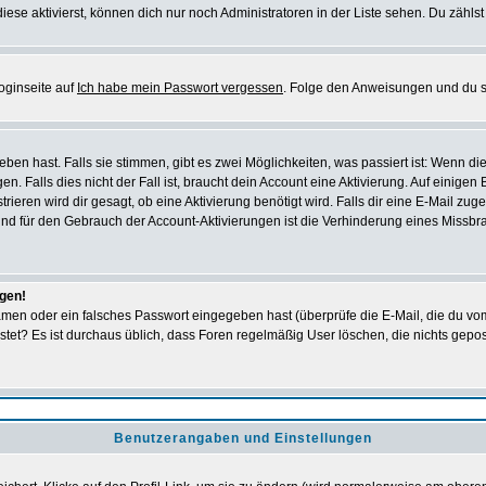
iese aktivierst, können dich nur noch Administratoren in der Liste sehen. Du zählst
oginseite auf
Ich habe mein Passwort vergessen
. Folge den Anweisungen und du so
en hast. Falls sie stimmen, gibt es zwei Möglichkeiten, was passiert ist: Wenn 
 Falls dies nicht der Fall ist, braucht dein Account eine Aktivierung. Auf einigen
rieren wird dir gesagt, ob eine Aktivierung benötigt wird. Falls dir eine E-Mail zu
rund für den Gebrauch der Account-Aktivierungen ist die Verhinderung eines Missb
ggen!
men oder ein falsches Passwort eingegeben hast (überprüfe die E-Mail, die du vo
gepostet? Es ist durchaus üblich, dass Foren regelmäßig User löschen, die nichts ge
Benutzerangaben und Einstellungen