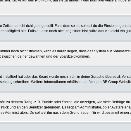
eichert. Klicke auf den
Profil
-Link, um sie zu ändern (wird normalerweise am oberen
itzone nicht richtig eingestellt. Falls dem so ist, solltest du die Einstellungen dei
es Mitglied bist. Falls du also noch nicht registriert bist, wäre das vielleicht ein g
en immer noch nicht stimmen, kann es daran liegen, dass das System auf Sommerzeit
z zwischen deiner gewählten und der Boardzeit kommen.
ht installiert hat oder das Board wurde noch nicht in deine Sprache übersetzt. Ve
Übersetzung schreiben. Weitere Informationen erhältst du auf der phpBB Group Websit
rt zu deinem Rang, z. B. Punkte oder Sterne, die anzeigen, wie viele Beiträge du
elstück und an den Benutzer gebunden. Es liegt am Administrator, ob er Avatare erl
s Administrators. Du solltest ihn nach dem Grund fragen (Er wird bestimmt einen 