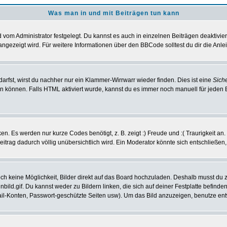
Was man in und mit Beiträgen tun kann
vom Administrator festgelegt. Du kannst es auch in einzelnen Beiträgen deaktivie
angezeigt wird. Für weitere Informationen über den BBCode solltest du dir die Anle
darfst, wirst du nachher nur ein Klammer-Wirrwarr wieder finden. Dies ist eine
Sich
können. Falls HTML aktiviert wurde, kannst du es immer noch manuell für jeden 
n. Es werden nur kurze Codes benötigt, z. B. zeigt :) Freude und :( Traurigkeit an
Beitrag dadurch völlig unübersichtlich wird. Ein Moderator könnte sich entschließen
noch keine Möglichkeit, Bilder direkt auf das Board hochzuladen. Deshalb musst du 
inbild.gif. Du kannst weder zu Bildern linken, die sich auf deiner Festplatte befind
Mail-Konten, Passwort-geschützte Seiten usw). Um das Bild anzuzeigen, benutze en