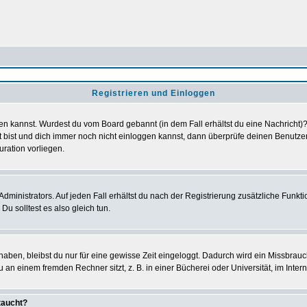
Registrieren und Einloggen
loggen kannst. Wurdest du vom Board gebannt (in dem Fall erhältst du eine Nachrich
t bist und dich immer noch nicht einloggen kannst, dann überprüfe deinen Benutzer
uration vorliegen.
ministrators. Auf jeden Fall erhältst du nach der Registrierung zusätzliche Funktion
u solltest es also gleich tun.
 haben, bleibst du nur für eine gewisse Zeit eingeloggt. Dadurch wird ein Missbrau
n einem fremden Rechner sitzt, z. B. in einer Bücherei oder Universität, im Intern
taucht?