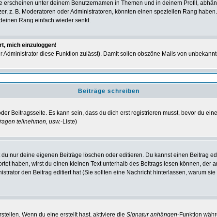
e erscheinen unter deinem Benutzernamen in Themen und in deinem Profil, abhän
r, z. B. Moderatoren oder Administratoren, könnten einen speziellen Rang haben. 
r deinen Rang einfach wieder senkt.
rt, mich einzuloggen!
der Administrator diese Funktion zulässt). Damit sollen obszöne Mails von unbeka
Beiträge schreiben
der Beitragsseite. Es kann sein, dass du dich erst registrieren musst, bevor du e
ragen teilnehmen, usw.
-Liste)
du nur deine eigenen Beiträge löschen oder editieren. Du kannst einen Beitrag edi
ortet haben, wirst du einen kleinen Text unterhalb des Beitrags lesen können, der 
nistrator den Beitrag editiert hat (Sie sollten eine Nachricht hinterlassen, warum s
tellen. Wenn du eine erstellt hast, aktiviere die
Signatur anhängen
-Funktion währ