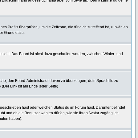
 Bildschirmrand angezeigt, hängt aber vom Style ab). Damit kannst du deine
nes Profils überprüfen, um die Zeitzone, die für dich zutreffend ist, zu wählen.
uter Grund dazu.
 steht. Das Board ist nicht dazu geschaffen worden, zwischen Winter- und
rsuche, den Board-Administrator davon zu überzeugen, dein Sprachfile zu
e (Der Link ist am Ende jeder Seite)
 geschrieben hast oder welchen Status du im Forum hast. Darunter befindet
aubt und ob die Benutzer wählen dürfen, wie sie ihren Avatar zugänglich
guten haben).