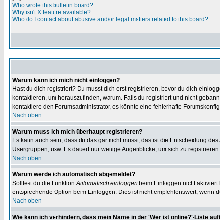
Who wrote this bulletin board?
Why isn't X feature available?
Who do I contact about abusive and/or legal matters related to this board?
Warum kann ich mich nicht einloggen?
Hast du dich registriert? Du musst dich erst registrieren, bevor du dich ein
kontaktieren, um herauszufinden, warum. Falls du registriert und nicht gebann
kontaktiere den Forumsadministrator, es könnte eine fehlerhafte Forumskonfig
Nach oben
Warum muss ich mich überhaupt registrieren?
Es kann auch sein, dass du das gar nicht musst, das ist die Entscheidung des Ad
Usergruppen, usw. Es dauert nur wenige Augenblicke, um sich zu registrieren. D
Nach oben
Warum werde ich automatisch abgemeldet?
Solltest du die Funktion
Automatisch einloggen
beim Einloggen nicht aktiviert
entsprechende Option beim Einloggen. Dies ist nicht empfehlenswert, wenn du a
Nach oben
Wie kann ich verhindern, dass mein Name in der 'Wer ist online?'-Liste auf