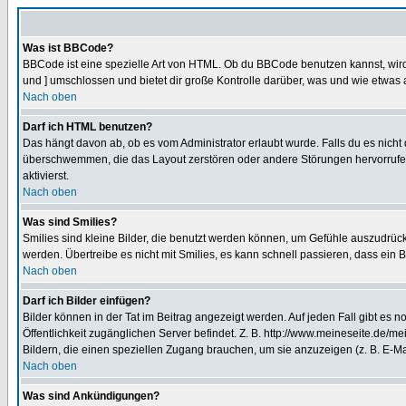
Was ist BBCode?
BBCode ist eine spezielle Art von HTML. Ob du BBCode benutzen kannst, wird 
und ] umschlossen und bietet dir große Kontrolle darüber, was und wie etwas 
Nach oben
Darf ich HTML benutzen?
Das hängt davon ab, ob es vom Administrator erlaubt wurde. Falls du es nicht 
überschwemmen, die das Layout zerstören oder andere Störungen hervorrufen 
aktivierst.
Nach oben
Was sind Smilies?
Smilies sind kleine Bilder, die benutzt werden können, um Gefühle auszudrücke
werden. Übertreibe es nicht mit Smilies, es kann schnell passieren, dass ein 
Nach oben
Darf ich Bilder einfügen?
Bilder können in der Tat im Beitrag angezeigt werden. Auf jeden Fall gibt es 
Öffentlichkeit zugänglichen Server befindet. Z. B. http://www.meineseite.de/me
Bildern, die einen speziellen Zugang brauchen, um sie anzuzeigen (z. B. E-
Nach oben
Was sind Ankündigungen?