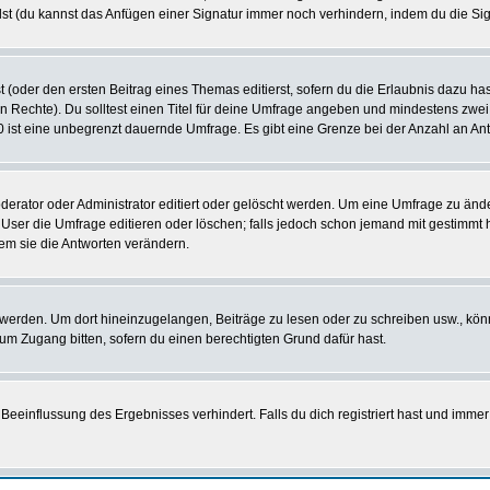
st (du kannst das Anfügen einer Signatur immer noch verhindern, indem du die Sig
 (oder den ersten Beitrag eines Themas editierst, sofern du die Erlaubnis dazu hast
chen Rechte). Du solltest einen Titel für deine Umfrage angeben und mindestens zw
 0 ist eine unbegrenzt dauernde Umfrage. Es gibt eine Grenze bei der Anzahl an Antw
ator oder Administrator editiert oder gelöscht werden. Um eine Umfrage zu änder
r die Umfrage editieren oder löschen; falls jedoch schon jemand mit gestimmt ha
em sie die Antworten verändern.
rden. Um dort hineinzugelangen, Beiträge zu lesen oder zu schreiben usw., könn
 um Zugang bitten, sofern du einen berechtigten Grund dafür hast.
einflussung des Ergebnisses verhindert. Falls du dich registriert hast und immer 