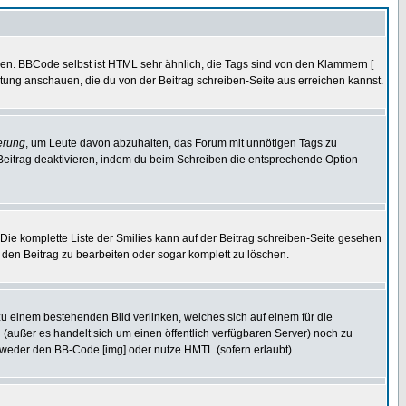
ren. BBCode selbst ist HTML sehr ähnlich, die Tags sind von den Klammern [
itung anschauen, die du von der Beitrag schreiben-Seite aus erreichen kannst.
erung
, um Leute davon abzuhalten, das Forum mit unnötigen Tags zu
Beitrag deaktivieren, indem du beim Schreiben die entsprechende Option
. Die komplette Liste der Smilies kann auf der Beitrag schreiben-Seite gesehen
, den Beitrag zu bearbeiten oder sogar komplett zu löschen.
zu einem bestehenden Bild verlinken, welches sich auf einem für die
en (außer es handelt sich um einen öffentlich verfügbaren Server) noch zu
tweder den BB-Code [img] oder nutze HMTL (sofern erlaubt).