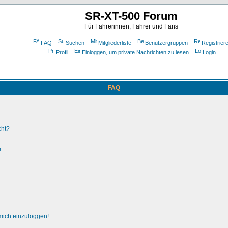
SR-XT-500 Forum
Für Fahrerinnen, Fahrer und Fans
FAQ
Suchen
Mitgliederliste
Benutzergruppen
Registrier
Profil
Einloggen, um private Nachrichten zu lesen
Login
FAQ
cht?
!
 mich einzuloggen!