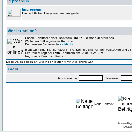
Impressum
Impressum
Die rechtlichen Dinge werden hier geklärt
Wer ist online?
Unsere Benutzer haben insgesamt
151871
Beiträge geschrieben.
Wir haben
958
registrierte Benutzer.
Der neueste Benutzer ist
xt-falknis
.
Insgesamt sind
687
Benutzer online: Kein registrierter, kein versteckter und 
Der Rekord liegt bei
1795
Benutzern am 03.08.2026 07:58.
Registrierte Benutzer: Keine
Diese Daten zeigen an, wer in den letzten 5 Minuten online war.
Login
Benutzername:
Passwort:
Neue Beiträge
Powered by
Deutsc