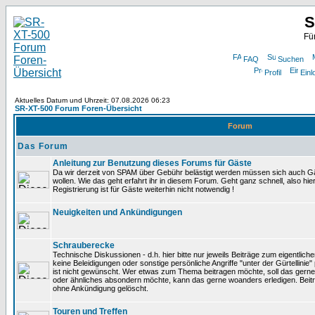
S
Fü
FAQ
Suchen
Profil
Einl
Aktuelles Datum und Uhrzeit: 07.08.2026 06:23
SR-XT-500 Forum Foren-Übersicht
Forum
Das Forum
Anleitung zur Benutzung dieses Forums für Gäste
Da wir derzeit von SPAM über Gebühr belästigt werden müssen sich auch Gä
wollen. Wie das geht erfahrt ihr in diesem Forum. Geht ganz schnell, also hie
Registrierung ist für Gäste weiterhin nicht notwendig !
Neuigkeiten und Ankündigungen
Schrauberecke
Technische Diskussionen - d.h. hier bitte nur jeweils Beiträge zum eigentlic
keine Beleidigungen oder sonstige persönliche Angriffe "unter der Gürtellinie
ist nicht gewünscht. Wer etwas zum Thema beitragen möchte, soll das gerne
oder ähnliches absondern möchte, kann das gerne woanders erledigen. Beit
ohne Ankündigung gelöscht.
Touren und Treffen