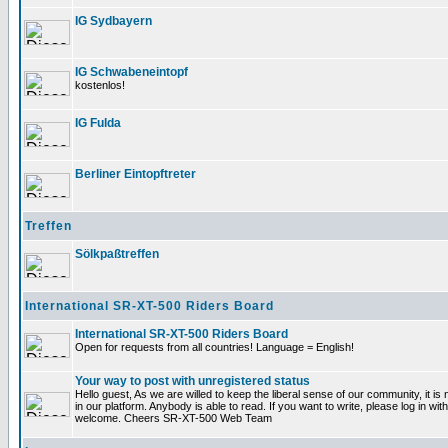
IG Sydbayern
IG Schwabeneintopf
kostenlos!
IG Fulda
Berliner Eintopftreter
Treffen
Sölkpaßtreffen
International SR-XT-500 Riders Board
International SR-XT-500 Riders Board
Open for requests from all countries! Language = English!
Your way to post with unregistered status
Hello guest, As we are willed to keep the liberal sense of our community, it is 
in our platform. Anybody is able to read. If you want to write, please log in 
welcome. Cheers SR-XT-500 Web Team