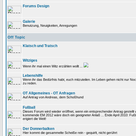
Forums Design
Galerie
Benutzung, Neuigkeiten, Anregungen
Off Topic
Klatsch und Tratsch
Witziges
Wenn ihr mal einen Witz erzählen wollt ...
Lebenshilfe
Wenn ihr das Bedürfnis habt, euch mitzuteilen. Im Leben gehen nicht nur Noc
zu reden.
OT Allgemeines - OT Anfragen
Auf Antrag von Andreas, dem Schoßhund
Fußball
Dieses Forum wird wieder eröffnet, wenn ein entsprechender Antrag gestellt w
kommende EM 2012 wäre doch ein geeigneter Anlaß ... Ende April 2010: Fußb
erigiert die Welt!
Der Donnerbalken
Hier kommt die gesammelte Scheiße rein - gequirlt, nicht gerührt