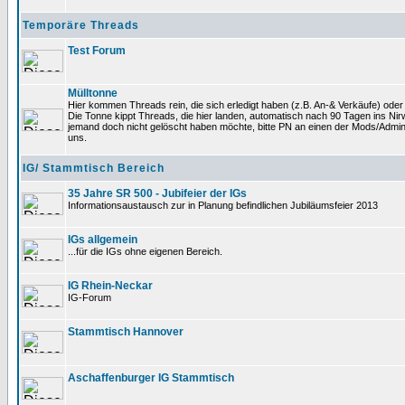
Temporäre Threads
Test Forum
Mülltonne
Hier kommen Threads rein, die sich erledigt haben (z.B. An-& Verkäufe) oder
Die Tonne kippt Threads, die hier landen, automatisch nach 90 Tagen ins Nirwa
jemand doch nicht gelöscht haben möchte, bitte PN an einen der Mods/Admin
uns.
IG/ Stammtisch Bereich
35 Jahre SR 500 - Jubifeier der IGs
Informationsaustausch zur in Planung befindlichen Jubiläumsfeier 2013
IGs allgemein
...für die IGs ohne eigenen Bereich.
IG Rhein-Neckar
IG-Forum
Stammtisch Hannover
Aschaffenburger IG Stammtisch