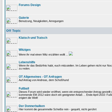
Forums Design
Galerie
Benutzung, Neuigkeiten, Anregungen
Off Topic
Klatsch und Tratsch
Witziges
Wenn ihr mal einen Witz erzählen wollt ...
Lebenshilfe
Wenn ihr das Bedürfnis habt, euch mitzuteilen. Im Leben gehen nicht nur Noc
zu reden.
OT Allgemeines - OT Anfragen
Auf Antrag von Andreas, dem Schoßhund
Fußball
Dieses Forum wird wieder eröffnet, wenn ein entsprechender Antrag gestellt w
kommende EM 2012 wäre doch ein geeigneter Anlaß ... Ende April 2010: Fußb
erigiert die Welt!
Der Donnerbalken
Hier kommt die gesammelte Scheiße rein - gequirlt, nicht gerührt