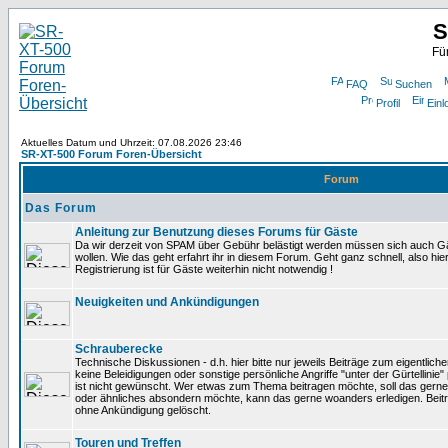
S
Fü
FAQ
Suchen
Profil
Einl
Aktuelles Datum und Uhrzeit: 07.08.2026 23:46
SR-XT-500 Forum Foren-Übersicht
Forum
Das Forum
Anleitung zur Benutzung dieses Forums für Gäste
Da wir derzeit von SPAM über Gebühr belästigt werden müssen sich auch Gä
wollen. Wie das geht erfahrt ihr in diesem Forum. Geht ganz schnell, also hie
Registrierung ist für Gäste weiterhin nicht notwendig !
Neuigkeiten und Ankündigungen
Schrauberecke
Technische Diskussionen - d.h. hier bitte nur jeweils Beiträge zum eigentlic
keine Beleidigungen oder sonstige persönliche Angriffe "unter der Gürtellinie
ist nicht gewünscht. Wer etwas zum Thema beitragen möchte, soll das gerne
oder ähnliches absondern möchte, kann das gerne woanders erledigen. Beit
ohne Ankündigung gelöscht.
Touren und Treffen