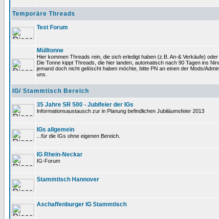
Temporäre Threads
Test Forum
Mülltonne
Hier kommen Threads rein, die sich erledigt haben (z.B. An-& Verkäufe) oder
Die Tonne kippt Threads, die hier landen, automatisch nach 90 Tagen ins Nirwa
jemand doch nicht gelöscht haben möchte, bitte PN an einen der Mods/Admin
uns.
IG/ Stammtisch Bereich
35 Jahre SR 500 - Jubifeier der IGs
Informationsaustausch zur in Planung befindlichen Jubiläumsfeier 2013
IGs allgemein
...für die IGs ohne eigenen Bereich.
IG Rhein-Neckar
IG-Forum
Stammtisch Hannover
Aschaffenburger IG Stammtisch