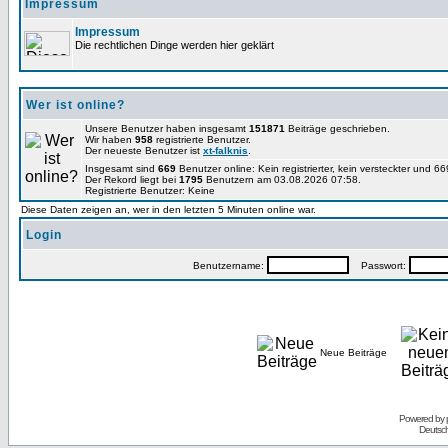
Impressum
Impressum
Die rechtlichen Dinge werden hier geklärt
Wer ist online?
Unsere Benutzer haben insgesamt
151871
Beiträge geschrieben.
Wir haben
958
registrierte Benutzer.
Der neueste Benutzer ist
xt-falknis
.
Insgesamt sind
669
Benutzer online: Kein registrierter, kein versteckter und 
Der Rekord liegt bei
1795
Benutzern am 03.08.2026 07:58.
Registrierte Benutzer: Keine
Diese Daten zeigen an, wer in den letzten 5 Minuten online war.
Login
Benutzername:
Passwort:
Neue Beiträge
Powered by
Deutsc