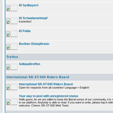
IG Sydbayern
IG Schwabeneintopf
kostenlos!
IG Fulda
Berliner Eintopftreter
Treffen
Sölkpaßtreffen
International SR-XT-500 Riders Board
International SR-XT-500 Riders Board
Open for requests from all countries! Language = English!
Your way to post with unregistered status
Hello guest, As we are willed to keep the liberal sense of our community, it is 
in our platform. Anybody is able to read. If you want to write, please log in 
welcome. Cheers SR-XT-500 Web Team