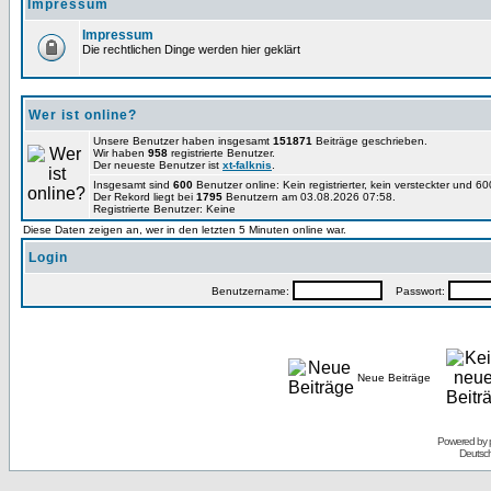
Impressum
Impressum
Die rechtlichen Dinge werden hier geklärt
Wer ist online?
Unsere Benutzer haben insgesamt
151871
Beiträge geschrieben.
Wir haben
958
registrierte Benutzer.
Der neueste Benutzer ist
xt-falknis
.
Insgesamt sind
600
Benutzer online: Kein registrierter, kein versteckter und 
Der Rekord liegt bei
1795
Benutzern am 03.08.2026 07:58.
Registrierte Benutzer: Keine
Diese Daten zeigen an, wer in den letzten 5 Minuten online war.
Login
Benutzername:
Passwort:
Neue Beiträge
Powered by
Deutsc