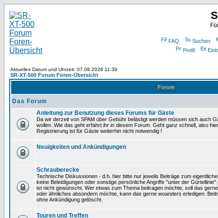
S
Fü
FAQ
Suchen
Profil
Einl
Aktuelles Datum und Uhrzeit: 07.08.2026 11:39
SR-XT-500 Forum Foren-Übersicht
Forum
Das Forum
Anleitung zur Benutzung dieses Forums für Gäste
Da wir derzeit von SPAM über Gebühr belästigt werden müssen sich auch Gä
wollen. Wie das geht erfahrt ihr in diesem Forum. Geht ganz schnell, also hie
Registrierung ist für Gäste weiterhin nicht notwendig !
Neuigkeiten und Ankündigungen
Schrauberecke
Technische Diskussionen - d.h. hier bitte nur jeweils Beiträge zum eigentlic
keine Beleidigungen oder sonstige persönliche Angriffe "unter der Gürtellinie
ist nicht gewünscht. Wer etwas zum Thema beitragen möchte, soll das gerne
oder ähnliches absondern möchte, kann das gerne woanders erledigen. Beit
ohne Ankündigung gelöscht.
Touren und Treffen