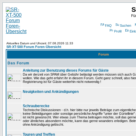
S
Fü
FAQ
Suchen
Profil
Einl
Aktuelles Datum und Uhrzeit: 07.08.2026 11:33
SR-XT-500 Forum Foren-Übersicht
Forum
Das Forum
Anleitung zur Benutzung dieses Forums für Gäste
Da wir derzeit von SPAM über Gebühr belästigt werden müssen sich auch Gä
wollen. Wie das geht erfahrt ihr in diesem Forum. Geht ganz schnell, also hie
Registrierung ist für Gäste weiterhin nicht notwendig !
Neuigkeiten und Ankündigungen
Schrauberecke
Technische Diskussionen - d.h. hier bitte nur jeweils Beiträge zum eigentlic
keine Beleidigungen oder sonstige persönliche Angriffe "unter der Gürtellinie
ist nicht gewünscht. Wer etwas zum Thema beitragen möchte, soll das gerne
oder ähnliches absondern möchte, kann das gerne woanders erledigen. Beit
ohne Ankündigung gelöscht.
Touren und Treffen