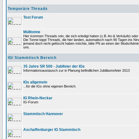
Temporäre Threads
Test Forum
Mülltonne
Hier kommen Threads rein, die sich erledigt haben (z.B. An-& Verkäufe) oder
Die Tonne kippt Threads, die hier landen, automatisch nach 90 Tagen ins Nirwa
jemand doch nicht gelöscht haben möchte, bitte PN an einen der Mods/Admin
uns.
IG/ Stammtisch Bereich
35 Jahre SR 500 - Jubifeier der IGs
Informationsaustausch zur in Planung befindlichen Jubiläumsfeier 2013
IGs allgemein
...für die IGs ohne eigenen Bereich.
IG Rhein-Neckar
IG-Forum
Stammtisch Hannover
Aschaffenburger IG Stammtisch