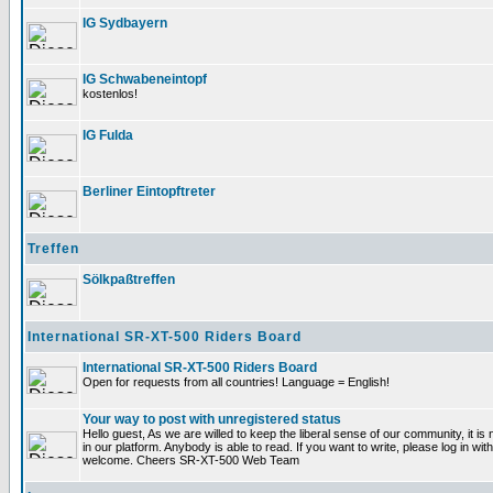
IG Sydbayern
IG Schwabeneintopf
kostenlos!
IG Fulda
Berliner Eintopftreter
Treffen
Sölkpaßtreffen
International SR-XT-500 Riders Board
International SR-XT-500 Riders Board
Open for requests from all countries! Language = English!
Your way to post with unregistered status
Hello guest, As we are willed to keep the liberal sense of our community, it is 
in our platform. Anybody is able to read. If you want to write, please log in 
welcome. Cheers SR-XT-500 Web Team