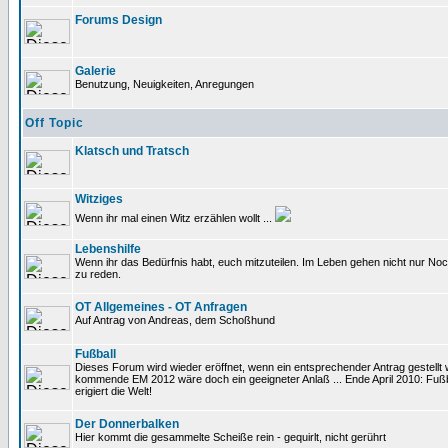
Forums Design
Galerie
Benutzung, Neuigkeiten, Anregungen
Off Topic
Klatsch und Tratsch
Witziges
Wenn ihr mal einen Witz erzählen wollt ...
Lebenshilfe
Wenn ihr das Bedürfnis habt, euch mitzuteilen. Im Leben gehen nicht nur Noc
zu reden.
OT Allgemeines - OT Anfragen
Auf Antrag von Andreas, dem Schoßhund
Fußball
Dieses Forum wird wieder eröffnet, wenn ein entsprechender Antrag gestellt w
kommende EM 2012 wäre doch ein geeigneter Anlaß ... Ende April 2010: Fußb
erigiert die Welt!
Der Donnerbalken
Hier kommt die gesammelte Scheiße rein - gequirlt, nicht gerührt