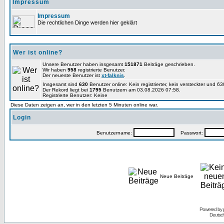
Impressum
Impressum
Die rechtlichen Dinge werden hier geklärt
Wer ist online?
Unsere Benutzer haben insgesamt
151871
Beiträge geschrieben.
Wir haben
958
registrierte Benutzer.
Der neueste Benutzer ist
xt-falknis
.
Insgesamt sind
630
Benutzer online: Kein registrierter, kein versteckter und 
Der Rekord liegt bei
1795
Benutzern am 03.08.2026 07:58.
Registrierte Benutzer: Keine
Diese Daten zeigen an, wer in den letzten 5 Minuten online war.
Login
Benutzername:
Passwort:
Neue Beiträge
Powered by
Deutsc