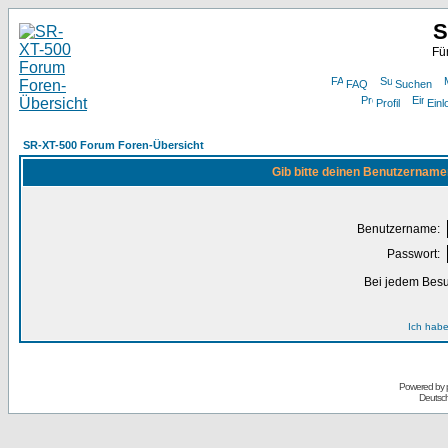
S
Fü
FAQ
Suchen
Profil
Einl
SR-XT-500 Forum Foren-Übersicht
Gib bitte deinen Benutzername
Benutzername:
Passwort:
Bei jedem Besu
Ich habe
Powered by
Deutsc