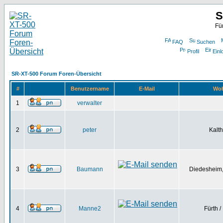
S
Fü
FAQ
Suchen
Profil
Einl
SR-XT-500 Forum Foren-Übersicht
#
Benutzername
E-Mail
Woh
1
verwalter
2
peter
Kalt
3
Baumann
Diedesheim,
4
Manne2
Fürth /