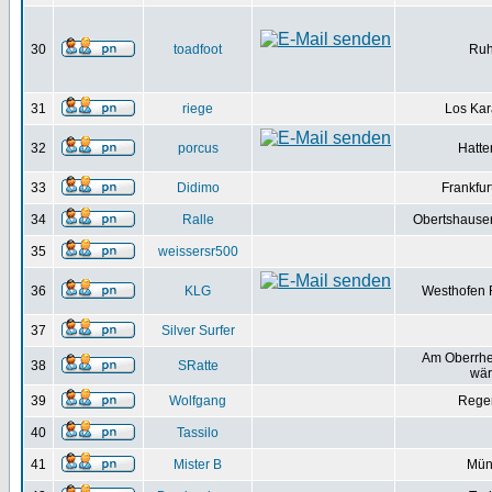
30
toadfoot
Ruh
31
riege
Los Ka
32
porcus
Hatte
33
Didimo
Frankfur
34
Ralle
Obertshausen
35
weissersr500
36
KLG
Westhofen 
37
Silver Surfer
Am Oberrhein
38
SRatte
wär
39
Wolfgang
Rege
40
Tassilo
41
Mister B
Mün