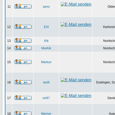
11
aenz
Olde
12
EXI
Karlsruh
13
Kik
Nordsch
14
MarKik
Nordsch
15
Markus
Nordsch
16
wolfi
Esslingen, S
17
rei97
Denk
18
Werner
Aug