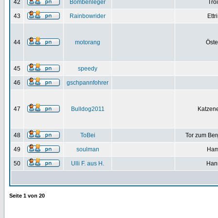
42
Bombenleger
Troi
43
Rainbowrider
Ettr
44
motorang
Öste
45
speedy
46
gschpannfohrer
47
Bulldog2011
Katzen
48
ToBei
Tor zum Ber
49
soulman
Ham
50
Ulli F. aus H.
Han
Seite
1
von
20