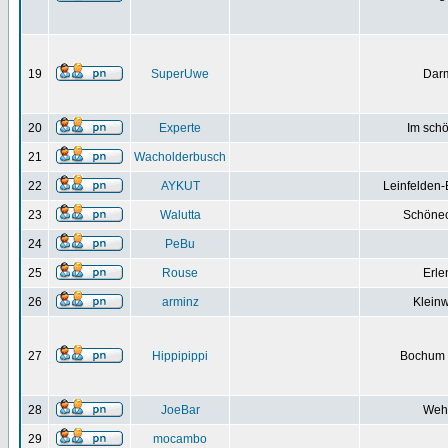
19
SuperUwe
Darm
20
Experte
Im schö
21
Wacholderbusch
22
AYKUT
Leinfelden-
23
Walutta
Schönec
24
PeBu
25
Rouse
Erle
26
arminz
Kleinw
27
Hippipippi
Bochum /
28
JoeBar
Weh
29
mocambo