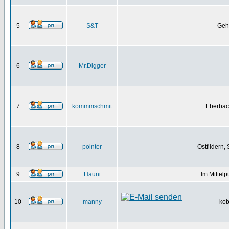
5
S&T
Geh
6
Mr.Digger
7
kommmschmit
Eberbac
8
pointer
Ostfildern,
9
Hauni
Im Mittelp
10
manny
kob