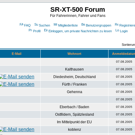
SR-XT-500 Forum
Für Fahrerinnen, Fahrer und Fans
FAQ
Suchen
Mitgliederliste
Benutzergruppen
Registrier
Profil
Einloggen, um private Nachrichten zu lesen
Login
Sortieru
E-Mail
Wohnort
Anmeldedatu
07.08.2005
Kalthausen
07.08.2005
Diedesheim, Deutschland
07.08.2005
Fürth / Franken
07.08.2005
Gehenna
07.08.2005
07.08.2005
Eberbach / Baden
07.08.2005
Ostfildern, Spätzlesland
07.08.2005
Im Mittelpunkt der EU
07.08.2005
koblenz
07.08.2005