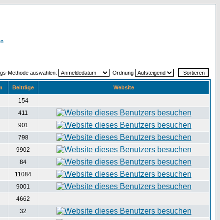
en
ngs-Methode auswählen:
Ordnung
m
Beiträge
Website
154
411
901
798
9902
84
11084
9001
4662
32