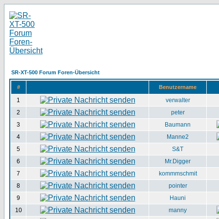
SR-XT-500 Forum Foren-Übersicht
#
Benutzername
1
verwalter
2
peter
3
Baumann
4
Manne2
5
S&T
6
Mr.Digger
7
kommmschmit
8
pointer
9
Hauni
10
manny