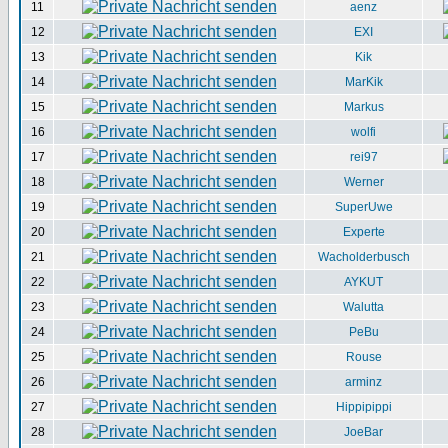
11
aenz
12
EXI
13
Kik
14
MarKik
15
Markus
16
wolfi
17
rei97
18
Werner
19
SuperUwe
20
Experte
21
Wacholderbusch
22
AYKUT
23
Walutta
24
PeBu
25
Rouse
26
arminz
27
Hippipippi
28
JoeBar