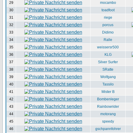
29
mocambo
30
toadfoot
31
riege
32
porcus
33
Didimo
34
Ralle
35
weissersr500
36
KLG
37
Silver Surfer
38
SRatte
39
Wolfgang
40
Tassilo
41
Mister B
42
Bombenleger
43
Rainbowrider
44
motorang
45
speedy
46
gschpannfohrer