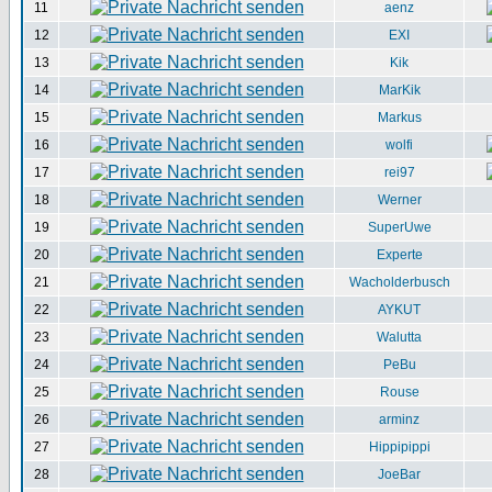
11
aenz
12
EXI
13
Kik
14
MarKik
15
Markus
16
wolfi
17
rei97
18
Werner
19
SuperUwe
20
Experte
21
Wacholderbusch
22
AYKUT
23
Walutta
24
PeBu
25
Rouse
26
arminz
27
Hippipippi
28
JoeBar