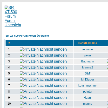
SR-XT-500 Forum Foren-Übersicht
#
Benutzername
1
verwalter
2
peter
3
Baumann
4
Manne2
5
S&T
6
Mr.Digger
7
kommmschmit
8
pointer
9
Hauni
10
manny