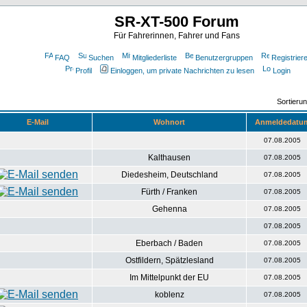
SR-XT-500 Forum
Für Fahrerinnen, Fahrer und Fans
FAQ
Suchen
Mitgliederliste
Benutzergruppen
Registrier
Profil
Einloggen, um private Nachrichten zu lesen
Login
Sortieru
E-Mail
Wohnort
Anmeldedatu
07.08.2005
Kalthausen
07.08.2005
Diedesheim, Deutschland
07.08.2005
Fürth / Franken
07.08.2005
Gehenna
07.08.2005
07.08.2005
Eberbach / Baden
07.08.2005
Ostfildern, Spätzlesland
07.08.2005
Im Mittelpunkt der EU
07.08.2005
koblenz
07.08.2005