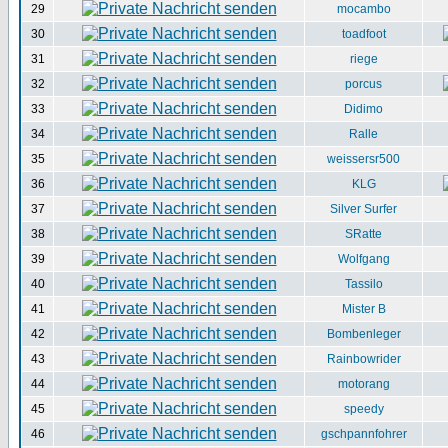
29
mocambo
30
toadfoot
31
riege
32
porcus
33
Didimo
34
Ralle
35
weissersr500
36
KLG
37
Silver Surfer
38
SRatte
39
Wolfgang
40
Tassilo
41
Mister B
42
Bombenleger
43
Rainbowrider
44
motorang
45
speedy
46
gschpannfohrer