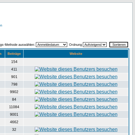
en
ngs-Methode auswählen:
Ordnung
m
Beiträge
Website
154
411
901
798
9902
84
11084
9001
4662
32