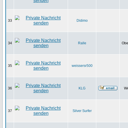
33
Didimo
34
Ralle
Obe
35
weissersr500
36
KLG
We
37
Silver Surfer