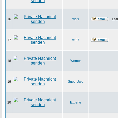
16
wolfi
Ess
17
rei97
18
Werner
19
SuperUwe
20
Experte