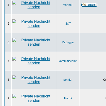
4
Manne2
5
S&T
6
Mr.Digger
7
kommmschmit
8
pointer
Os
9
Hauni