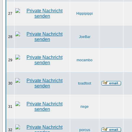
27
Hippipippi
28
JoeBar
29
mocambo
30
toadfoot
31
riege
32
porcus