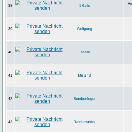
Am
38
SRatte
39
Wolfgang
40
Tassilo
41
Mister B
42
Bombenleger
43
Rainbowrider