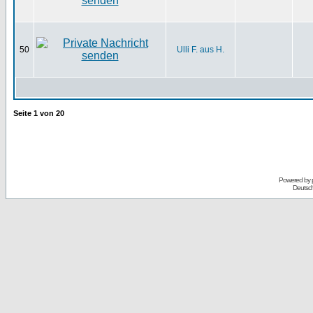
50
Ulli F. aus H.
Seite
1
von
20
Powered by
Deutsc