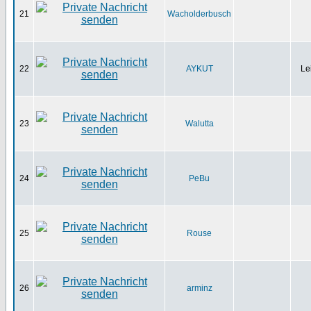
21
Wacholderbusch
22
AYKUT
Le
23
Walutta
24
PeBu
25
Rouse
26
arminz