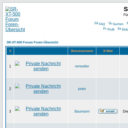
S
Fü
FAQ
Suchen
Profil
Einl
SR-XT-500 Forum Foren-Übersicht
#
Benutzername
E-Mail
1
verwalter
2
peter
3
Baumann
Di