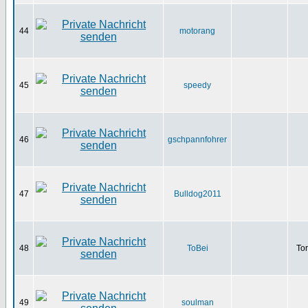
44
motorang
45
speedy
46
gschpannfohrer
47
Bulldog2011
48
ToBei
To
49
soulman