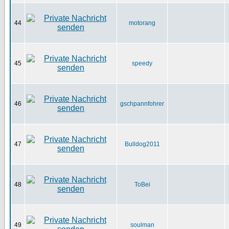
44
motorang
45
speedy
46
gschpannfohrer
47
Bulldog2011
48
ToBei
49
soulman