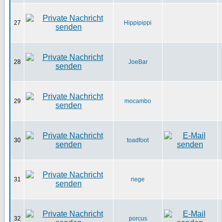
27
Hippipippi
28
JoeBar
29
mocambo
30
toadfoot
31
riege
32
porcus