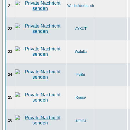
21
Wacholderbusch
22
AYKUT
23
Walutta
24
PeBu
25
Rouse
26
arminz