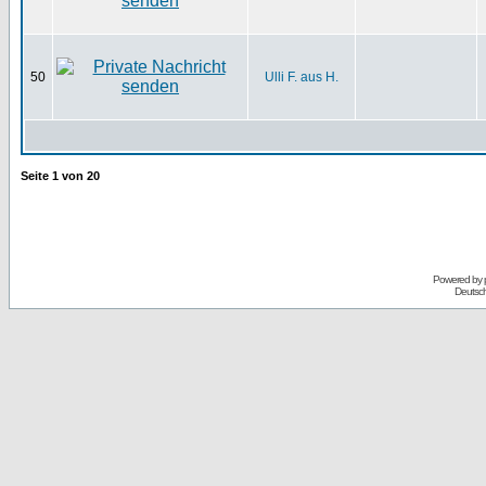
50
Ulli F. aus H.
Seite
1
von
20
Powered by
Deutsc