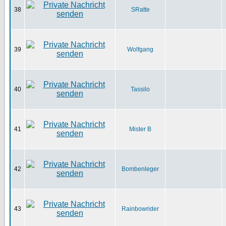
38
SRatte
39
Wolfgang
40
Tassilo
41
Mister B
42
Bombenleger
43
Rainbowrider