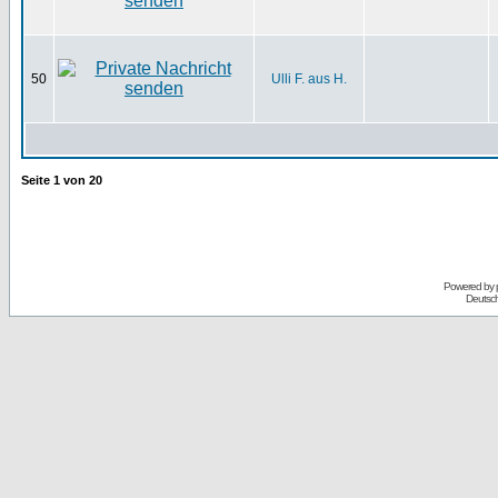
50
Ulli F. aus H.
Seite
1
von
20
Powered by
Deutsc