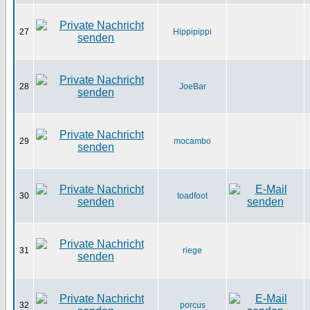
27
Hippipippi
28
JoeBar
29
mocambo
30
toadfoot
31
riege
32
porcus