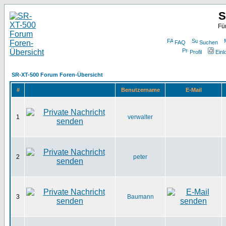
S
Fü
FAQ
Suchen
Profil
Einl
SR-XT-500 Forum Foren-Übersicht
#
Benutzername
E-Mail
1
verwalter
2
peter
3
Baumann