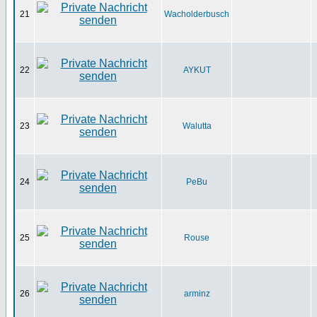
21
Wacholderbusch
22
AYKUT
23
Walutta
24
PeBu
25
Rouse
26
arminz