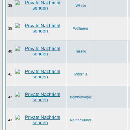
38
SRatte
39
Wolfgang
40
Tassilo
41
Mister B
42
Bombenleger
43
Rainbowrider