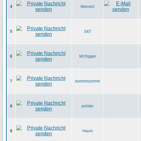
4
Manne2
5
S&T
6
Mr.Digger
7
kommmschmit
8
pointer
9
Hauni