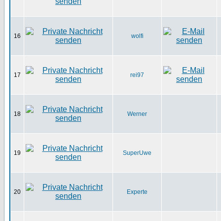
16
wolfi
17
rei97
18
Werner
19
SuperUwe
20
Experte