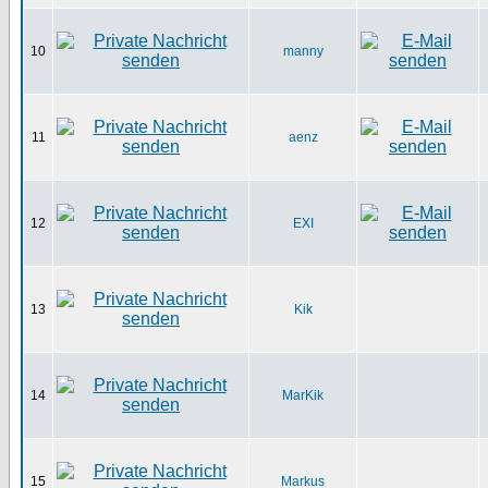
10
manny
11
aenz
12
EXI
13
Kik
14
MarKik
15
Markus