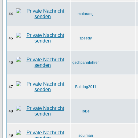
44
motorang
45
speedy
46
gschpannfohrer
47
Bulldog2011
48
ToBei
49
soulman