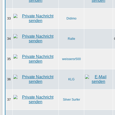
33
Didimo
34
Ralle
35
weissersr500
36
KLG
37
Silver Surfer