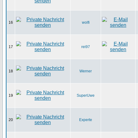
16
wolfi
17
rei97
18
Werner
19
SuperUwe
20
Experte