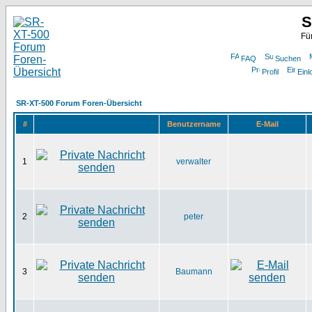
S
Fü
FAQ
Suchen
Profil
Einl
SR-XT-500 Forum Foren-Übersicht
#
Benutzername
E-Mail
1
verwalter
2
peter
3
Baumann