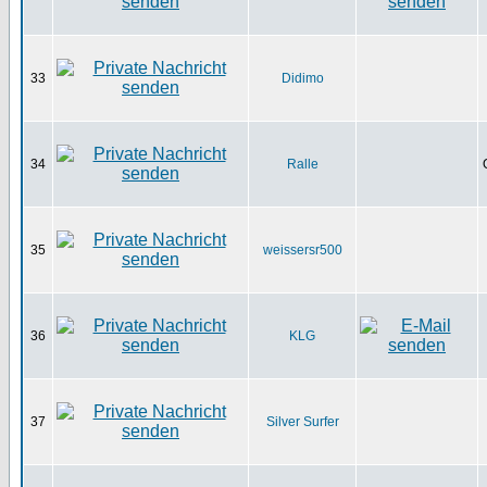
33
Didimo
34
Ralle
35
weissersr500
36
KLG
37
Silver Surfer