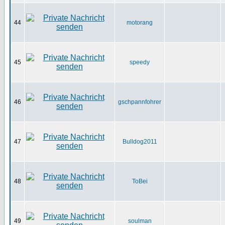
44
motorang
45
speedy
46
gschpannfohrer
47
Bulldog2011
48
ToBei
49
soulman