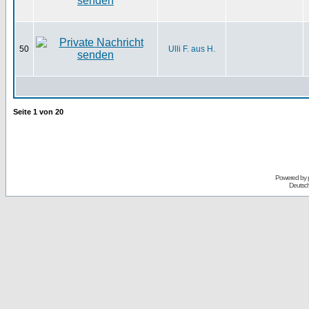
50
Ulli F. aus H.
Seite
1
von
20
Powered by
Deutsc