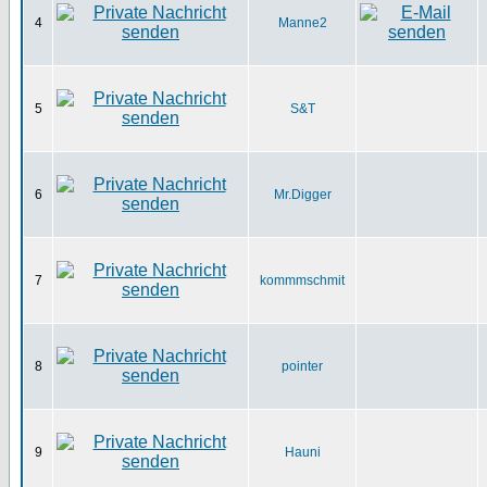
4
Manne2
5
S&T
6
Mr.Digger
7
kommmschmit
8
pointer
9
Hauni