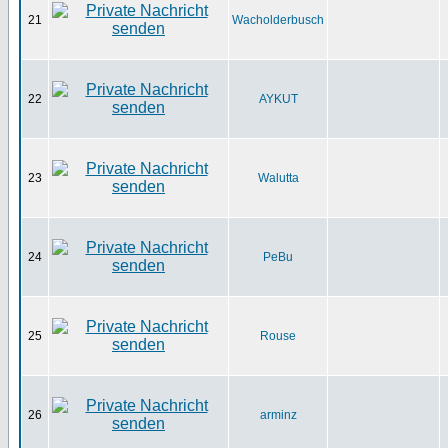
21
Wacholderbusch
22
AYKUT
23
Walutta
24
PeBu
25
Rouse
26
arminz