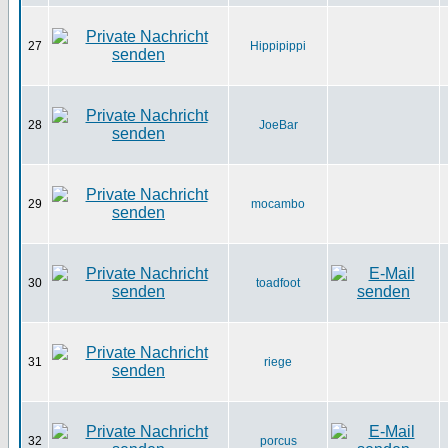
27
Hippipippi
28
JoeBar
29
mocambo
30
toadfoot
31
riege
32
porcus