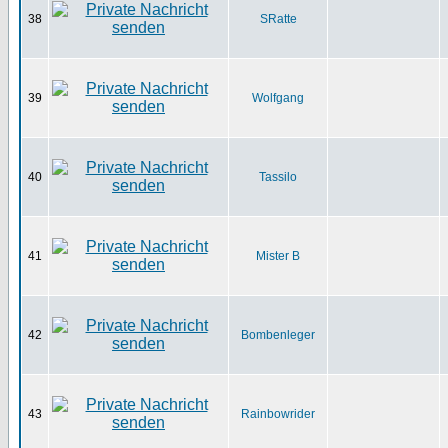
38
SRatte
39
Wolfgang
40
Tassilo
41
Mister B
42
Bombenleger
43
Rainbowrider