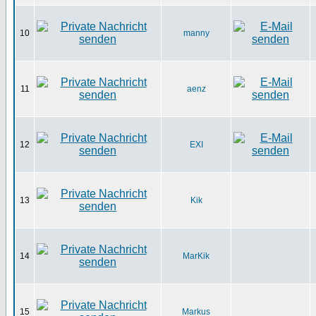
10
manny
11
aenz
12
EXI
13
Kik
14
MarKik
15
Markus