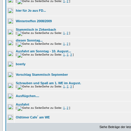
[
Gehe zu Seite:
1
,
2
]
hier für Jo aus FD...
Wintertreffen 2008/2009
Stammtisch in Zirkenbach
[
Gehe zu Seite:
1
,
2
]
diesen Sonntag...
[
Gehe zu Seite:
1
,
2
]
Ausfahrt am Sonntag - 10. August...
[
Gehe zu Seite:
1
,
2
,
3
]
boerly
Vorschlag Stammtisch September
Schrauben und Spaß am 1. WE im August.
[
Gehe zu Seite:
1
,
2
,
3
]
Ausflügchen....
Ausfahrt
[
Gehe zu Seite:
1
,
2
]
Oldtimer Cafe´ am WE
Siehe Beiträge der let