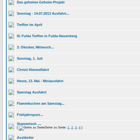
Das geheime Geheim-Projekt
Sonntag - 14.07.2013 Ausfahrt...
Treffen im April
IG Fulda Treffen in Fulda-Neuenberg
3. Oktober, Mittwoch...
Sonntag, 1. Juli
Christi Himmelfahrt
Heute, 13. Mai - Miniausfahrt
Samstag Ausfahrt
Flammkuchen am Samstag...
Frühjahrsputz...
Stammtisch ....
[
Gehe zu Seite:
1
,
2
,
3
,
4
]
Ausländer