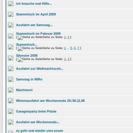
ich brauche mal Hilfe...
Stammtisch im April 2009
Ausfahrt am Samstag...
Stammtisch im Februar 2009
[
Gehe zu Seite:
1
,
2
]
Stammtisch...
[
Gehe zu Seite:
1
...
5
,
6
,
7
]
Silvester 2008
[
Gehe zu Seite:
1
,
2
]
Ausfahrt zur Weihnachtszeit...
Samstag in MiRo
Machtwort
Winterausfahrt am Wochenende 29./30.11.08
Garagenparty beim Präsie
Ausfahrt am Wochenende...
es geht mal wieder ums essen