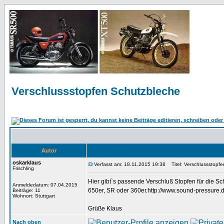
Verschlussstopfen Schutzbleche
Autor
oskarklaus
Verfasst am: 18.11.2015 19:38
Titel: Verschlussstopf
Frischling
Hier gibt`s passende Verschluß Stopfen für die S
Anmeldedatum: 07.04.2015
650er, SR oder 360er.http://www.sound-pressure.
Beiträge: 11
Wohnort: Stuttgart
Grüße Klaus
Nach oben