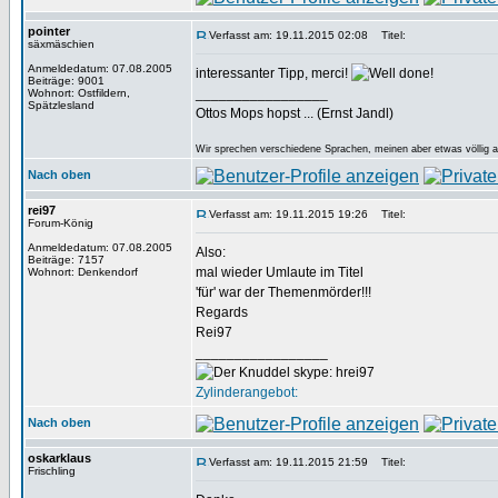
pointer
Verfasst am: 19.11.2015 02:08
Titel:
säxmäschien
Anmeldedatum: 07.08.2005
interessanter Tipp, merci!
Beiträge: 9001
_________________
Wohnort: Ostfildern,
Spätzlesland
Ottos Mops hopst ... (Ernst Jandl)
Wir sprechen verschiedene Sprachen, meinen aber etwas völlig 
Nach oben
rei97
Verfasst am: 19.11.2015 19:26
Titel:
Forum-König
Anmeldedatum: 07.08.2005
Also:
Beiträge: 7157
mal wieder Umlaute im Titel
Wohnort: Denkendorf
'für' war der Themenmörder!!!
Regards
Rei97
_________________
skype: hrei97
Zylinderangebot:
Nach oben
oskarklaus
Verfasst am: 19.11.2015 21:59
Titel:
Frischling