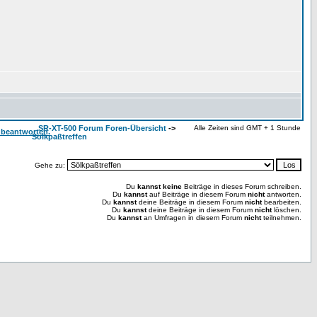
SR-XT-500 Forum Foren-Übersicht
->
Alle Zeiten sind GMT + 1 Stunde
Sölkpaßtreffen
Gehe zu:
Du
kannst keine
Beiträge in dieses Forum schreiben.
Du
kannst
auf Beiträge in diesem Forum
nicht
antworten.
Du
kannst
deine Beiträge in diesem Forum
nicht
bearbeiten.
Du
kannst
deine Beiträge in diesem Forum
nicht
löschen.
Du
kannst
an Umfragen in diesem Forum
nicht
teilnehmen.