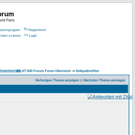
orum
 und Fans
utzergruppen
Registrieren
chten zu lesen
Login
SR-XT-500 Forum Foren-Übersicht
->
Sölkpaßtreffen
Vorheriges Thema anzeigen
::
Nächstes Thema anzeigen