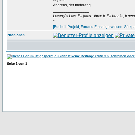
Andreas, der motorang
_________________
Lowery´s Law: If it jams - force it. If it breaks, it 
*
[Bucheli-Projekt, Forums-Einsteigerwissen, Sölkpa
Nach oben
Seite
1
von
1