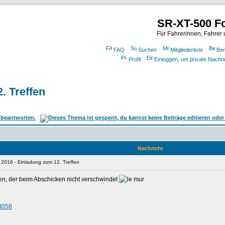
SR-XT-500 F
Für Fahrerinnen, Fahrer
FAQ
Suchen
Mitgliederliste
Ben
Profil
Einloggen, um private Nachri
. Treffen
Nachricht
 2016 - Einladung zum 12. Treffen
sten, der beim Abschicken nicht verschwindet
13058