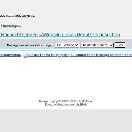
needed replacing anyway.
sstreffen]
[AIA]
Beiträge der letzten Zeit anzeigen:
Powered by
phpBB
© 2001, 2005 phpBB Group
Deutsche Übersetzung von
phpBB.de