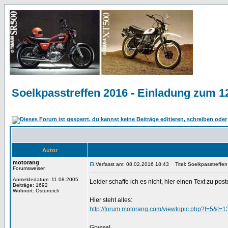
Soelkpasstreffen 2016 - Einladung zum 12
Autor
motorang
Verfasst am: 08.02.2016 18:43
Titel: Soelkpasstreffen
Forumsweiser
Anmeldedatum: 11.08.2005
Leider schaffe ich es nicht, hier einen Text zu po
Beiträge: 1692
Wohnort: Österreich
Hier steht alles:
http://forum.motorang.com/viewtopic.php?f=5&t=
Grysse!